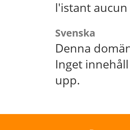
l'istant aucu
Svenska
Denna domän 
Inget innehål
upp.